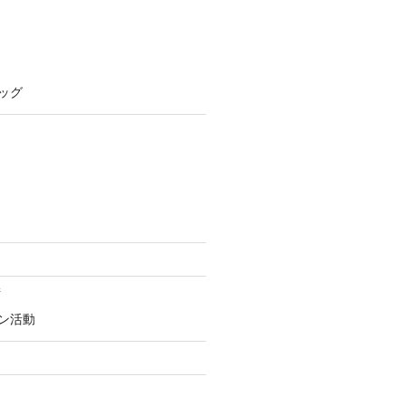
ッグ
街
ン活動