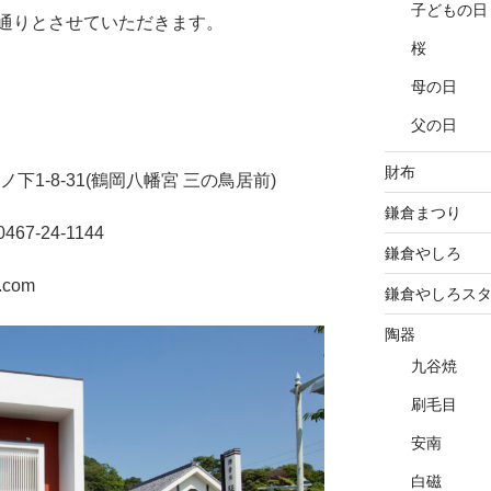
子どもの日
通りとさせていただきます。
桜
母の日
父の日
財布
ノ下1-8-31(鶴岡八幡宮 三の鳥居前)
鎌倉まつり
7-24-1144
鎌倉やしろ
.com
鎌倉やしろス
陶器
九谷焼
刷毛目
安南
白磁