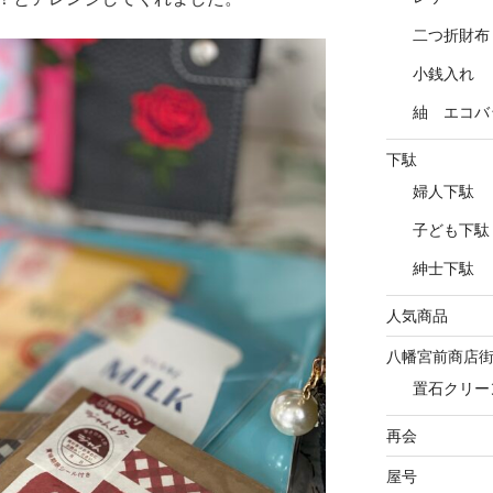
二つ折財布
小銭入れ
紬 エコバ
下駄
婦人下駄
子ども下駄
紳士下駄
人気商品
八幡宮前商店
置石クリー
再会
屋号