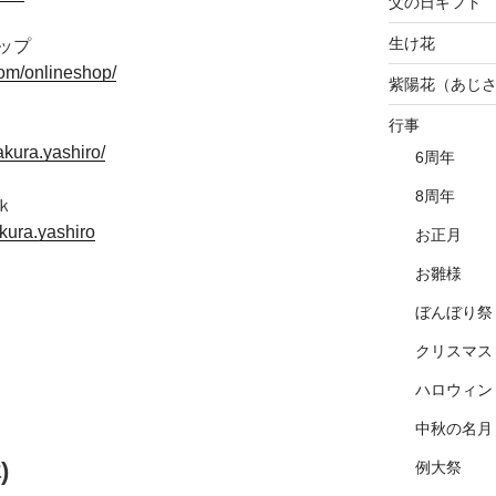
父の日ギフト
生け花
ップ
om/onlineshop/
紫陽花（あじ
行事
kura.yashiro/
6周年
8周年
ｋ
kura.yashiro
お正月
お雛様
ぼんぼり祭
クリスマス
ハロウィン
中秋の名月
)
例大祭