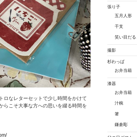
張り子
五月人形
干支
笑い目だる
撮影
杉わっぱ
お弁当箱
漆器
お弁当箱
トロなレターセットで少し時間をかけて
汁椀
からこそ大事な方への思いを綴る時間を
箸
鎌倉彫
om/