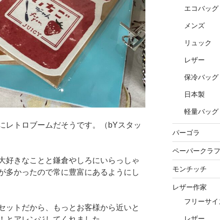
エコバッグ
メンズ
リュック
レザー
保冷バッグ
日本製
軽量バッグ
にレトロブームだそうです。（bYスタッ
パーゴラ
ペーパークラ
大好きなことと鎌倉やしろにいらっしゃ
モンチッチ
が多かったので常に豊富にあるようにし
レザー作家
フリーサイ
セットだから、もっとお客様から近いと
レザー
！とアレンジしてくれました。