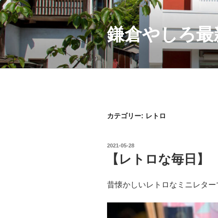
コ
ン
テ
鎌倉やしろ最
ン
ツ
へ
ス
キ
ッ
プ
カテゴリー:
レトロ
投
2021-05-28
稿
【レトロな毎日】
日:
昔懐かしいレトロなミニレター