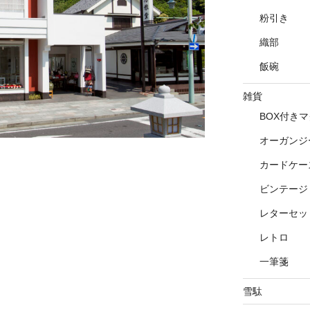
粉引き
織部
飯碗
雑貨
BOX付き
オーガンジ
カードケー
ビンテージ
レターセッ
レトロ
一筆箋
雪駄