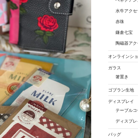
水牛アクセ
赤珠
鎌倉七宝
陶磁器アク
オンラインシ
ガラス
箸置き
ゴブラン生地
ディスプレイ
テーブルコ
ディスプレ
バッグ