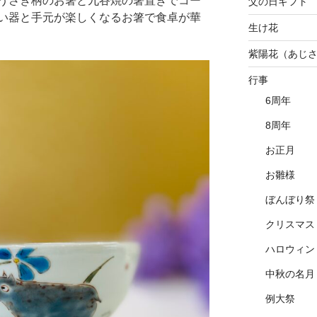
うさぎ柄のお箸と九谷焼の箸置きでコー
父の日ギフト
い器と手元が楽しくなるお箸で食卓が華
生け花
紫陽花（あじ
行事
6周年
8周年
お正月
お雛様
ぼんぼり祭
クリスマス
ハロウィン
中秋の名月
例大祭