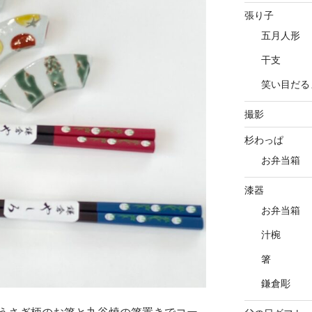
張り子
五月人形
干支
笑い目だる
撮影
杉わっぱ
お弁当箱
漆器
お弁当箱
汁椀
箸
鎌倉彫