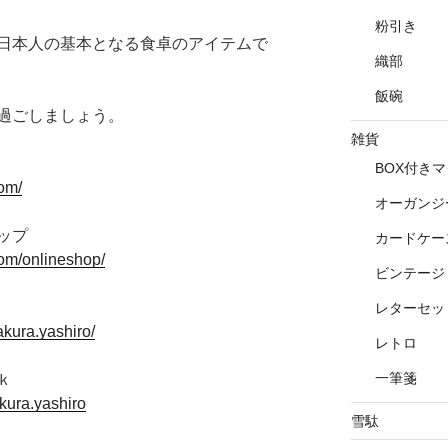
粉引き
日本人の基本となる食卓のアイテムで
織部
飯碗
過ごしましょう。
雑貨
BOX付き
om/
オーガンジ
ップ
カードケー
om/onlineshop/
ビンテージ
レターセッ
kura.yashiro/
レトロ
一筆箋
ｋ
kura.yashiro
雪駄