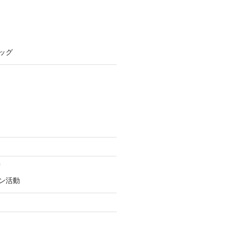
ッグ
街
ン活動