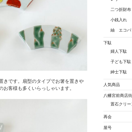
二つ折財布
小銭入れ
紬 エコバ
下駄
婦人下駄
子ども下駄
紳士下駄
置きです。扇型のタイプでお箸を置きや
人気商品
のお客様も多くいらっしゃいます。
八幡宮前商店
置石クリー
再会
屋号