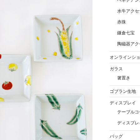
水牛アクセ
赤珠
鎌倉七宝
陶磁器アク
オンラインシ
ガラス
箸置き
ゴブラン生地
ディスプレイ
テーブルコ
ディスプレ
バッグ