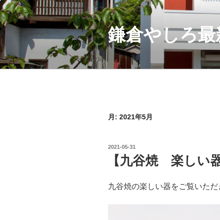
コ
ン
テ
鎌倉やしろ最
ン
ツ
へ
ス
キ
ッ
プ
月:
2021年5月
投
2021-05-31
稿
【九谷焼 楽しい
日:
九谷焼の楽しい器をご覧いただ