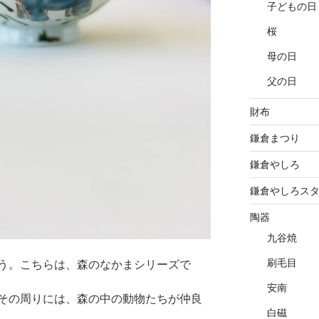
子どもの日
桜
母の日
父の日
財布
鎌倉まつり
鎌倉やしろ
鎌倉やしろス
陶器
九谷焼
刷毛目
う。こちらは、森のなかまシリーズで
安南
その周りには、森の中の動物たちが仲良
白磁