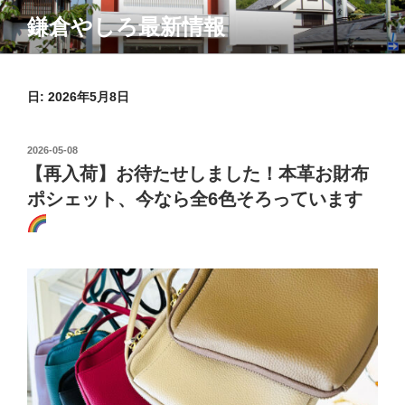
コ
鎌倉やしろ最新情報
ン
テ
ン
ツ
日:
2026年5月8日
へ
ス
投
2026-05-08
キ
稿
【再入荷】お待たせしました！本革お財布
ッ
日:
ポシェット、今なら全6色そろっています
プ