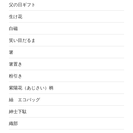
父の日ギフト
生け花
白磁
笑い目だるま
箸
箸置き
粉引き
紫陽花（あじさい）柄
紬 エコバッグ
紳士下駄
織部