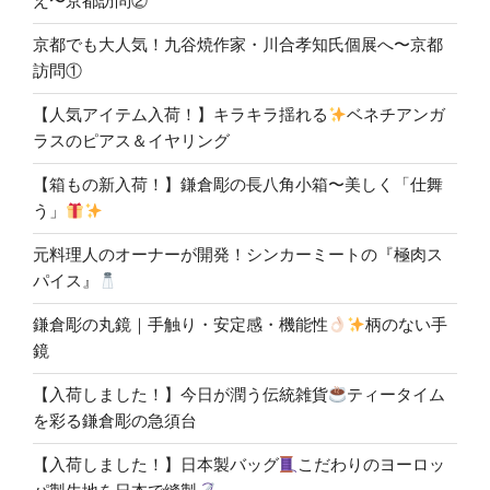
え〜京都訪問②
京都でも大人気！九谷焼作家・川合孝知氏個展へ〜京都
訪問①
【人気アイテム入荷！】キラキラ揺れる
ベネチアンガ
ラスのピアス＆イヤリング
【箱もの新入荷！】鎌倉彫の長八角小箱〜美しく「仕舞
う」
元料理人のオーナーが開発！シンカーミートの『極肉ス
パイス』
鎌倉彫の丸鏡｜手触り・安定感・機能性
柄のない手
鏡
【入荷しました！】今日が潤う伝統雑貨
ティータイム
を彩る鎌倉彫の急須台
【入荷しました！】日本製バッグ
こだわりのヨーロッ