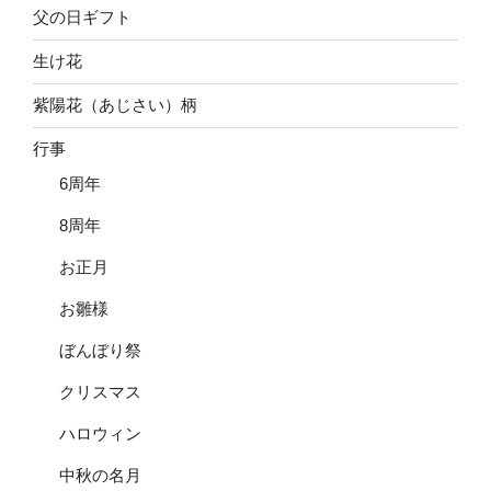
父の日ギフト
生け花
紫陽花（あじさい）柄
行事
6周年
8周年
お正月
お雛様
ぼんぼり祭
クリスマス
ハロウィン
中秋の名月