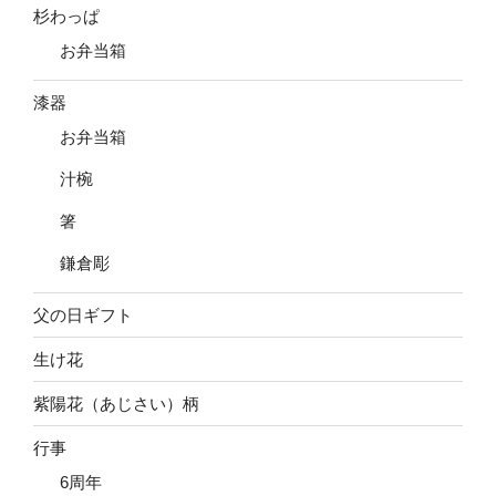
杉わっぱ
お弁当箱
漆器
お弁当箱
汁椀
箸
鎌倉彫
父の日ギフト
生け花
紫陽花（あじさい）柄
行事
6周年