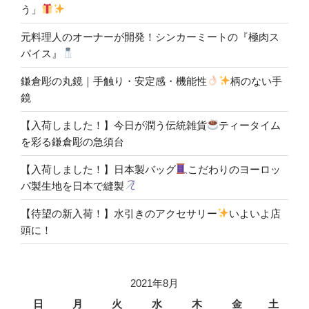
う」
元料理人のオーナーが開発！シンカーミートの『極肉ス
パイス』
鎌倉彫の丸鏡｜手触り・安定感・機能性
柄のない手
鏡
【入荷しました！】今日が潤う伝統雑貨
ティータイム
を彩る鎌倉彫の急須台
【入荷しました！】日本製バッグ
こだわりのヨーロッ
パ製生地を日本で縫製
【待望の新入荷！】水引きのアクセサリー
いよいよ店
頭に！
2021年8月
日
月
火
水
木
金
土