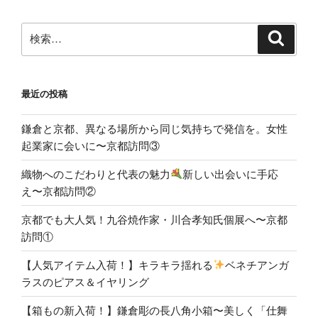
検
検
索
索:
最近の投稿
鎌倉と京都、異なる場所から同じ気持ちで発信を。女性
起業家に会いに〜京都訪問③
織物へのこだわりと代表の魅力
新しい出会いに手応
え〜京都訪問②
京都でも大人気！九谷焼作家・川合孝知氏個展へ〜京都
訪問①
【人気アイテム入荷！】キラキラ揺れる
ベネチアンガ
ラスのピアス＆イヤリング
【箱もの新入荷！】鎌倉彫の長八角小箱〜美しく「仕舞