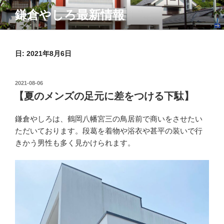
コ
鎌倉やしろ最新情報
ン
テ
ン
ツ
日:
2021年8月6日
へ
ス
投
2021-08-06
キ
稿
【夏のメンズの足元に差をつける下駄】
ッ
日:
プ
鎌倉やしろは、鶴岡八幡宮三の鳥居前で商いをさせたい
ただいております。段葛を着物や浴衣や甚平の装いで行
きかう男性も多く見かけられます。