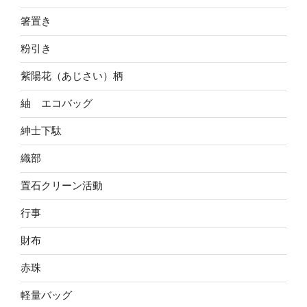
箸置き
粉引き
紫陽花（あじさい）柄
紬 エコバッグ
紳士下駄
織部
置石クリーン活動
行事
財布
赤珠
軽量バッグ