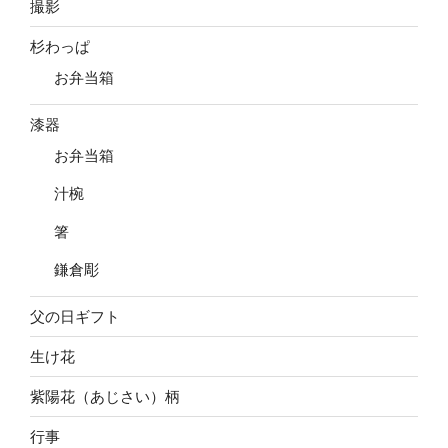
撮影
杉わっぱ
お弁当箱
漆器
お弁当箱
汁椀
箸
鎌倉彫
父の日ギフト
生け花
紫陽花（あじさい）柄
行事