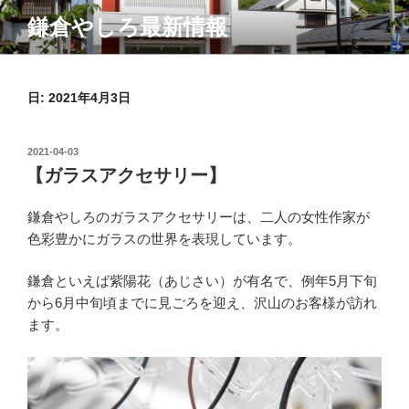
コ
鎌倉やしろ最新情報
ン
テ
ン
ツ
日:
2021年4月3日
へ
ス
投
2021-04-03
キ
稿
【ガラスアクセサリー】
ッ
日:
プ
鎌倉やしろのガラスアクセサリーは、二人の女性作家が
色彩豊かにガラスの世界を表現しています。
鎌倉といえば紫陽花（あじさい）が有名で、例年5月下旬
から6月中旬頃までに見ごろを迎え、沢山のお客様が訪れ
ます。