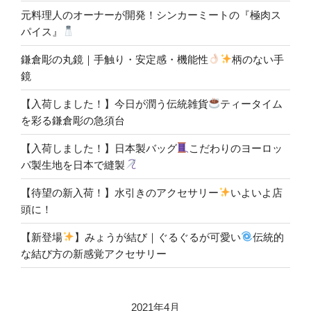
元料理人のオーナーが開発！シンカーミートの『極肉ス
パイス』
鎌倉彫の丸鏡｜手触り・安定感・機能性
柄のない手
鏡
【入荷しました！】今日が潤う伝統雑貨
ティータイム
を彩る鎌倉彫の急須台
【入荷しました！】日本製バッグ
こだわりのヨーロッ
パ製生地を日本で縫製
【待望の新入荷！】水引きのアクセサリー
いよいよ店
頭に！
【新登場
】みょうが結び｜ぐるぐるが可愛い
伝統的
な結び方の新感覚アクセサリー
2021年4月