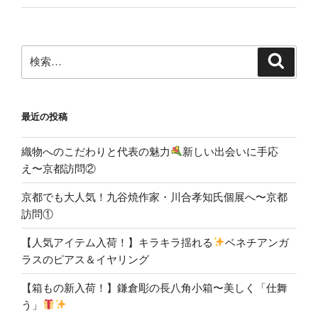
検
検
索
索:
最近の投稿
織物へのこだわりと代表の魅力
新しい出会いに手応
え〜京都訪問②
京都でも大人気！九谷焼作家・川合孝知氏個展へ〜京都
訪問①
【人気アイテム入荷！】キラキラ揺れる
ベネチアンガ
ラスのピアス＆イヤリング
【箱もの新入荷！】鎌倉彫の長八角小箱〜美しく「仕舞
う」