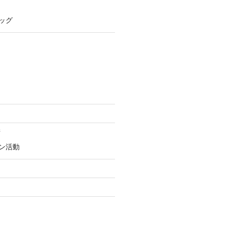
ッグ
街
ン活動