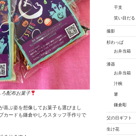
干支
笑い目だる
撮影
杉わっぱ
お弁当箱
漆器
お弁当箱
汁椀
やしろ配布お菓子
箸
鎌倉彫
が喜ぶ姿を想像してお菓子も選びまし
プカードも鎌倉やしろスタッフ手作りで
父の日ギフト
生け花