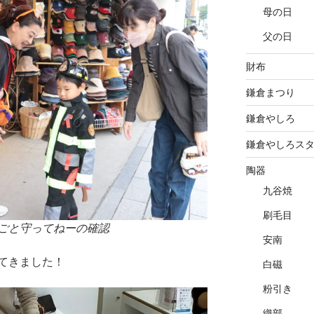
母の日
父の日
財布
鎌倉まつり
鎌倉やしろ
鎌倉やしろス
陶器
九谷焼
刷毛目
ごと守ってねーの確認
安南
てきました！
白磁
粉引き
織部