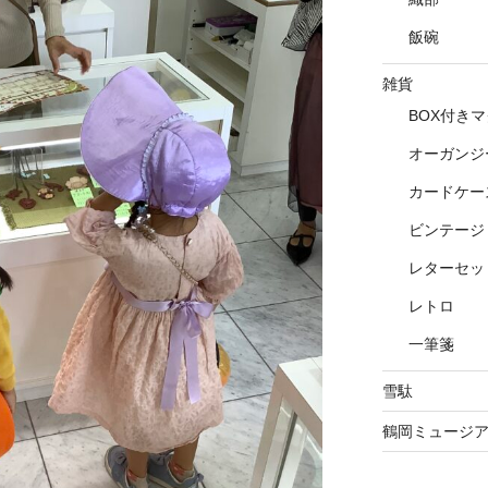
飯碗
雑貨
BOX付き
オーガンジ
カードケー
ビンテージ
レターセッ
レトロ
一筆箋
雪駄
鶴岡ミュージ