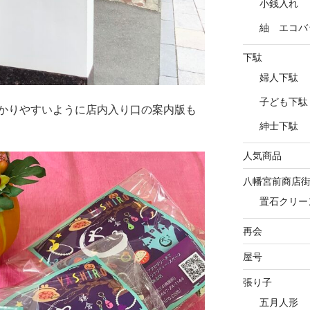
小銭入れ
紬 エコバ
下駄
婦人下駄
子ども下駄
かりやすいように店内入り口の案内版も
紳士下駄
人気商品
八幡宮前商店
置石クリー
再会
屋号
張り子
五月人形