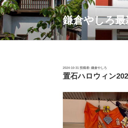
コ
ン
テ
鎌倉やしろ最
ン
ツ
へ
ス
キ
ッ
プ
投
2024-10-31
投稿者:
鎌倉やしろ
稿
置石ハロウィン202
日: