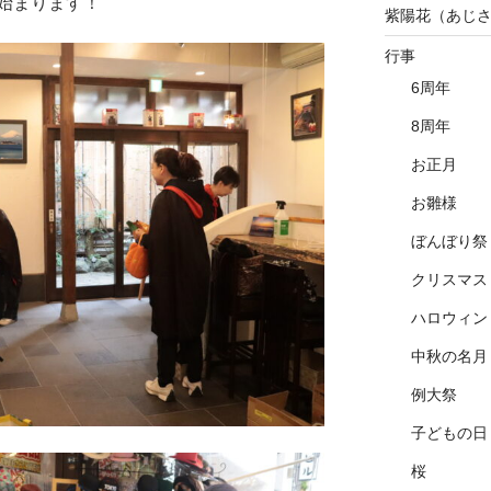
始まります！
紫陽花（あじ
行事
6周年
8周年
お正月
お雛様
ぼんぼり祭
クリスマス
ハロウィン
中秋の名月
例大祭
子どもの日
桜