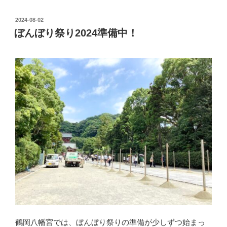
投
2024-08-02
稿
ぼんぼり祭り2024準備中！
日:
鶴岡八幡宮では、ぼんぼり祭りの準備が少しずつ始まっ