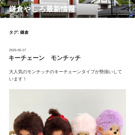
コ
鎌倉やしろ最新情報
ン
テ
ン
ツ
タグ:
鎌倉
へ
ス
投
2025-05-17
キ
稿
キーチェーン モンチッチ
ッ
日:
プ
大人気のモンチッチのキーチェーンタイプが勢揃いして
います！