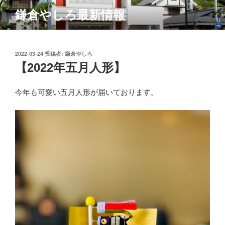
コ
鎌倉やしろ最新情報
ン
テ
ン
ツ
投
2022-03-24
投稿者:
鎌倉やしろ
稿
【2022年五月人形】
へ
日:
ス
キ
今年も可愛い五月人形が届いております。
ッ
プ