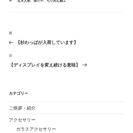
タ
五月人形、張り子、ちりめん細工
ゴ
グ
リ
ー
投
前
前
稿
の
【杉わっぱが入荷しています】
ナ
投
ビ
稿
次
次
ゲ
の
【ディスプレイを変え続ける意味】
投
ー
稿
シ
ョ
カテゴリー
ン
ご挨拶・紹介
アクセサリー
ガラスアクセサリー