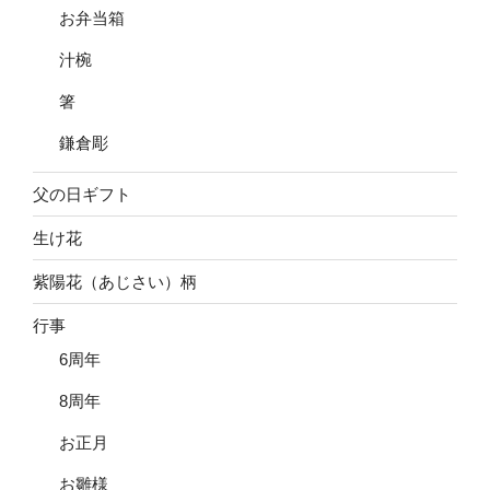
お弁当箱
汁椀
箸
鎌倉彫
父の日ギフト
生け花
紫陽花（あじさい）柄
行事
6周年
8周年
お正月
お雛様