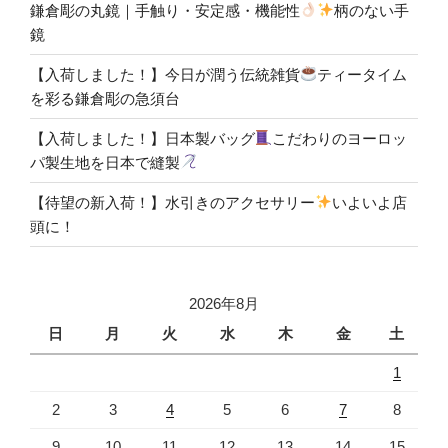
鎌倉彫の丸鏡｜手触り・安定感・機能性
柄のない手
鏡
【入荷しました！】今日が潤う伝統雑貨
ティータイム
を彩る鎌倉彫の急須台
【入荷しました！】日本製バッグ
こだわりのヨーロッ
パ製生地を日本で縫製
【待望の新入荷！】水引きのアクセサリー
いよいよ店
頭に！
2026年8月
日
月
火
水
木
金
土
1
2
3
4
5
6
7
8
9
10
11
12
13
14
15