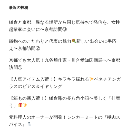
最近の投稿
鎌倉と京都、異なる場所から同じ気持ちで発信を。女性
起業家に会いに〜京都訪問③
織物へのこだわりと代表の魅力
新しい出会いに手応
え〜京都訪問②
京都でも大人気！九谷焼作家・川合孝知氏個展へ〜京都
訪問①
【人気アイテム入荷！】キラキラ揺れる
ベネチアンガ
ラスのピアス＆イヤリング
【箱もの新入荷！】鎌倉彫の長八角小箱〜美しく「仕舞
う」
元料理人のオーナーが開発！シンカーミートの『極肉ス
パイス』