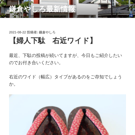
コ
鎌倉やしろ最新情報
ン
テ
ン
ツ
投
2021-08-22
投稿者:
鎌倉やしろ
稿
【婦人下駄 右近ワイド】
へ
日:
ス
キ
最近、下駄の投稿が続いてますが、今日もご紹介したい
ッ
のでお付き合いください。
プ
右近のワイド（幅広）タイプがあるのをご存知でしょう
か。