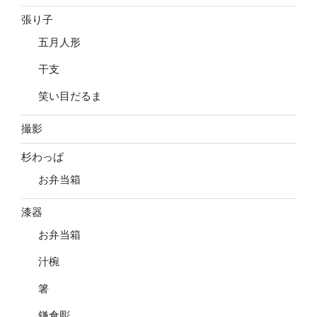
張り子
五月人形
干支
笑い目だるま
撮影
杉わっぱ
お弁当箱
漆器
お弁当箱
汁椀
箸
鎌倉彫