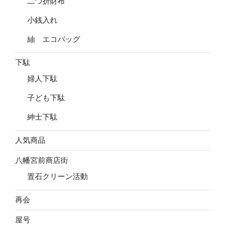
二つ折財布
小銭入れ
紬 エコバッグ
下駄
婦人下駄
子ども下駄
紳士下駄
人気商品
八幡宮前商店街
置石クリーン活動
再会
屋号