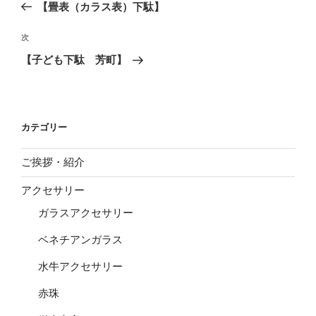
の
【畳表（カラス表）下駄】
ナ
投
ビ
稿
次
次
ゲ
の
【子ども下駄 芳町】
投
ー
稿
シ
ョ
カテゴリー
ン
ご挨拶・紹介
アクセサリー
ガラスアクセサリー
ベネチアンガラス
水牛アクセサリー
赤珠