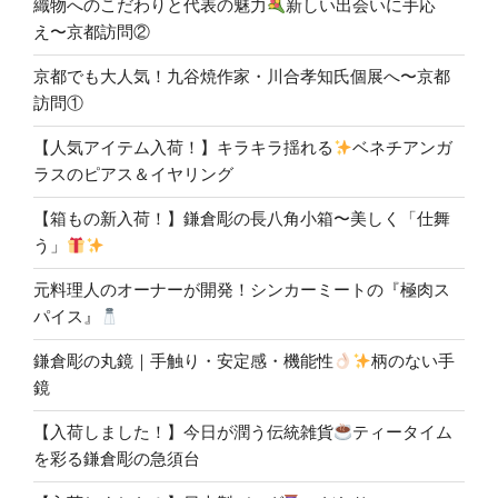
織物へのこだわりと代表の魅力
新しい出会いに手応
え〜京都訪問②
京都でも大人気！九谷焼作家・川合孝知氏個展へ〜京都
訪問①
【人気アイテム入荷！】キラキラ揺れる
ベネチアンガ
ラスのピアス＆イヤリング
【箱もの新入荷！】鎌倉彫の長八角小箱〜美しく「仕舞
う」
元料理人のオーナーが開発！シンカーミートの『極肉ス
パイス』
鎌倉彫の丸鏡｜手触り・安定感・機能性
柄のない手
鏡
【入荷しました！】今日が潤う伝統雑貨
ティータイム
を彩る鎌倉彫の急須台