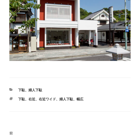
カ
下駄
、
婦人下駄
テ
タ
下駄
、
右近
、
右近ワイド
、
婦人下駄
、
幅広
ゴ
グ
リ
ー
投
前
前
稿