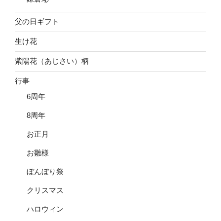
父の日ギフト
生け花
紫陽花（あじさい）柄
行事
6周年
8周年
お正月
お雛様
ぼんぼり祭
クリスマス
ハロウィン