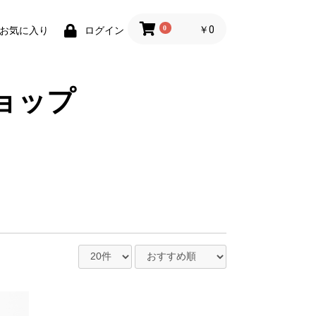
0
￥0
お気に入り
ログイン
ョップ
婦箸（桐箱入）
しろ貝
の魚
さんぽ