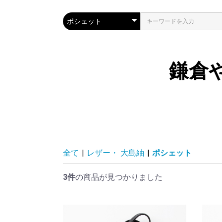
鎌倉
全て
|
レザー・ 大島紬
|
ポシェット
3件
の商品が見つかりました