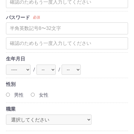
パスワード
必須
生年月日
/
/
性別
男性
女性
職業