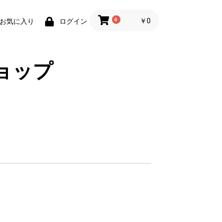
0
￥0
お気に入り
ログイン
ョップ
婦箸（桐箱入）
しろ貝
の魚
さんぽ