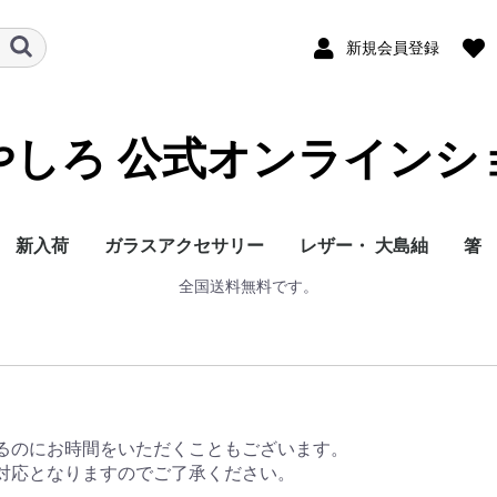
新規会員登録
やしろ 公式オンラインシ
新入荷
ガラスアクセサリー
レザー・ 大島紬
箸
全国送料無料です。
人気商品（ガラス）
ピアス
イヤリング
プチペンダント
革ひもチョーカー
ろうびき紐ペンダント
大島紬 リバーシブル
大島紬 エコバッグ
人気商品（レザー）
ラウンド型長財布
L字型長財布
二つ折り財布
小銭入れ
メガネケース
ショルダー
ポシェット
リュック 小
リュック 大
トート 大
トート 小
二つ折りカード入れ
エナメルクロコバケツ
鹿革
夫
や
金
猫
フリーサイズベスト
（名刺入れ）
型バッグ
るのにお時間をいただくこともございます。
対応となりますのでご了承ください。